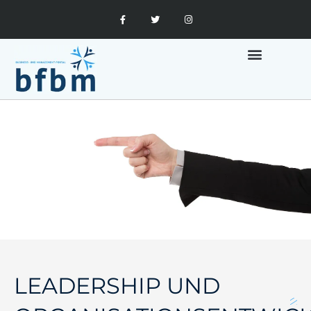
MARKETING UND FINANZEN
LEADERSHIP UND