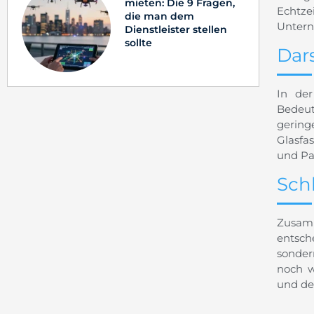
mieten: Die 9 Fragen,
Echtze
die man dem
Untern
Dienstleister stellen
sollte
Dar
In der
Bedeut
gering
Glasfa
und Pa
Sch
Zusam
entsch
sonder
noch w
und de