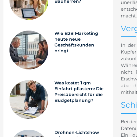
Bauherren?
unerlä
entsch
macht.
Ver
Wie B2B Marketing
heute neue
Geschäftskunden
In der
bringt
Kupfe
zukunf
Währen
nicht
Erschw
Was kostet 1 qm
aber i
Einfahrt pflastern: Die
mithal
Preisübersicht für die
Budgetplanung?
Sch
Bei de
Datenü
Drohnen-Lichtshow
Ein gu