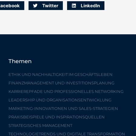
Facebook
Twitter
LinkedIn
Themen
ETHIK UND NACHHALTIGKEIT IM GESCHÄFTSLEBEN
FINANZMANAGEMENT UND INVESTITIONSPLANUNG
KARRIEREPFADE UND PROFESSIONELLES NETWORKING
LEADERSHIP UND ORGANISATIONSENTWICKLUNG
MARKETING-INNOVATIONEN UND SALES-STRATEGIEN
PRAXISBEISPIELE UND INSPIRATIONSQUELLEN
STRATEGISCHES MANAGEMENT
TECHNOLOGIETRENDS UND DIGITALE TRANSFORMATION