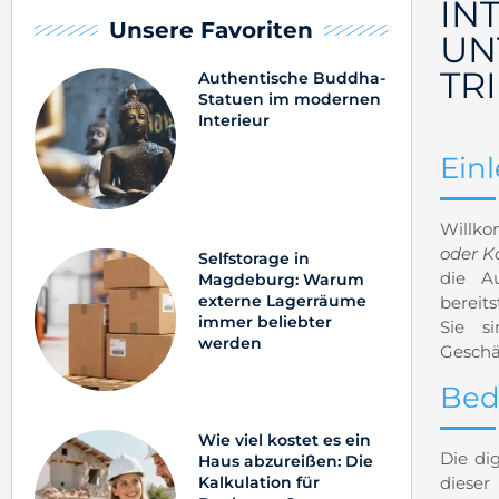
IN
Unsere Favoriten
UN
TR
Authentische Buddha-
Statuen im modernen
Interieur
Ein
Willko
oder K
Selfstorage in
die Au
Magdeburg: Warum
externe Lagerräume
bereits
immer beliebter
Sie s
werden
Geschä
Bed
Wie viel kostet es ein
Die di
Haus abzureißen: Die
Kalkulation für
dieser