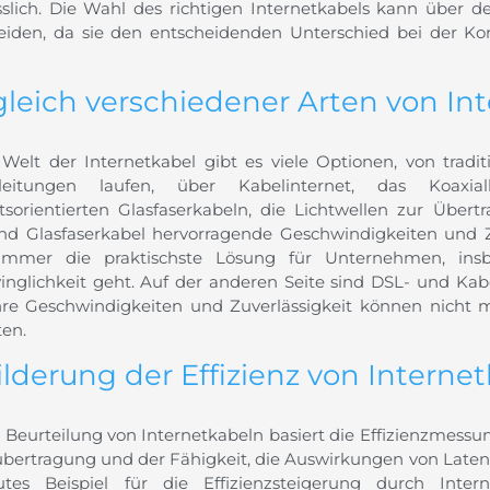
sslich. Die Wahl des richtigen Internetkabels kann über 
eiden, da sie den entscheidenden Unterschied bei der Kon
gleich verschiedener Arten von In
 Welt der Internetkabel gibt es viele Optionen, von tradi
rleitungen laufen, über Kabelinternet, das Koaxi
tsorientierten Glasfaserkabeln, die Lichtwellen zur Übe
d Glasfaserkabel hervorragende Geschwindigkeiten und Zuv
 immer die praktischste Lösung für Unternehmen, in
inglichkeit geht. Auf der anderen Seite sind DSL- und Kab
hre Geschwindigkeiten und Zuverlässigkeit können nicht 
ten.
ilderung der Effizienz von Interne
r Beurteilung von Internetkabeln basiert die Effizienzmessu
bertragung und der Fähigkeit, die Auswirkungen von Latenz
tes Beispiel für die Effizienzsteigerung durch Intern