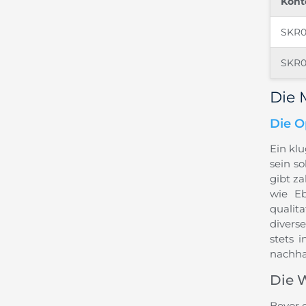
Kon
SKR0
SKR
Die 
Die O
Ein kl
sein s
gibt za
wie Eb
qualit
divers
stets 
nachha
Die 
Bevor 