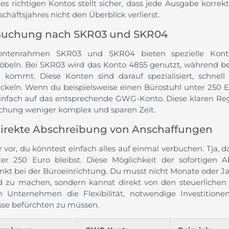
es richtigen Kontos stellt sicher, dass jede Ausgabe korre
chäftsjahres nicht den Überblick verlierst.
Buchung nach SKR03 und SKR04
ontenrahmen SKR03 und SKR04 bieten spezielle Kont
beln. Bei SKR03 wird das Konto 4855 genutzt, während 
z kommt. Diese Konten sind darauf spezialisiert, schnel
ckeln. Wenn du beispielsweise einen Bürostuhl unter 250 E
infach auf das entsprechende GWG-Konto. Diese klaren R
chung weniger komplex und sparen Zeit.
direkte Abschreibung von Anschaffungen
ir vor, du könntest einfach alles auf einmal verbuchen. Tja, da
er 250 Euro bleibst. Diese Möglichkeit der sofortigen A
nkt bei der Büroeinrichtung. Du musst nicht Monate oder Ja
d zu machen, sondern kannst direkt von den steuerlichen Vo
 Unternehmen die Flexibilität, notwendige Investitionen
se befürchten zu müssen.