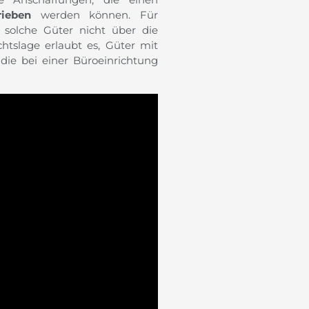
rieben
werden können. Für
solche Güter nicht über die
tslage erlaubt es, Güter mit
die bei einer Büroeinrichtung