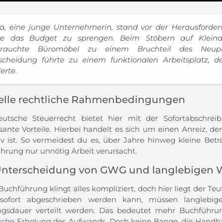
a, eine junge Unternehmerin, stand vor der Herausforderu
e das Budget zu sprengen. Beim Stöbern auf Kleinanz
rauchte Büromöbel zu einem Bruchteil des Neupre
scheidung führte zu einem funktionalen Arbeitsplatz, der
erte.
elle rechtliche Rahmenbedingungen
utsche Steuerrecht bietet hier mit der Sofortabschrei
sante Vorteile. Hierbei handelt es sich um einen Anreiz, de
tiv ist. So vermeidest du es, über Jahre hinweg kleine Bet
hrung nur unnötig Arbeit verursacht.
Unterscheidung von GWG und langlebigen W
Buchführung klingt alles kompliziert, doch hier liegt der Te
ofort abgeschrieben werden kann, müssen langlebige 
gsdauer verteilt werden. Das bedeutet mehr Buchführu
liche Erholung des Aufwands. Doch keine Bange, die Hand