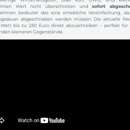
mmten Wert nicht überschreiten und
sofort abgesch
ehmen bedeutet das eine erhebliche Vereinfachung, da 
gsdauer abgeschrieben werden müssen. Die aktuelle Rech
Wert bis zu 250 Euro direkt abzuschreiben – perfekt für 
enden kleineren Gegenstände.