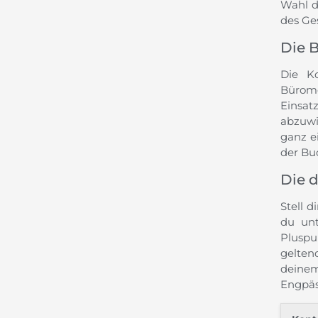
Wahl d
des Ges
Die 
Die K
Büromö
Einsat
abzuwi
ganz e
der Bu
Die 
Stell d
du unt
Pluspu
gelten
deinem
Engpäs