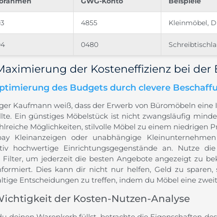
torahmen
GWG-Konto
Beispiele
3
4855
Kleinmöbel, D
04
0480
Schreibtischl
Maximierung der Kosteneffizienz bei der
ptimierung des Budgets durch clevere Beschaff
uger Kaufmann weiß, dass der Erwerb von Büromöbeln eine Inv
ollte. Ein günstiges Möbelstück ist nicht zwangsläufig mind
hlreiche Möglichkeiten, stilvolle Möbel zu einem niedrigen P
ay Kleinanzeigen oder unabhängige Kleinunternehmen 
ativ hochwertige Einrichtungsgegenstände an. Nutze di
e Filter, um jederzeit die besten Angebote angezeigt zu b
informiert. Dies kann dir nicht nur helfen, Geld zu sparen
ltige Entscheidungen zu treffen, indem du Möbel eine zweit
Wichtigkeit der Kosten-Nutzen-Analyse
du deinen Warenkorb füllst, betrachte die Eigenschaften d