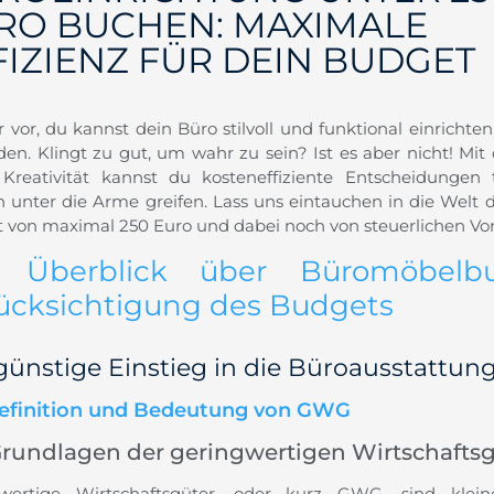
RO BUCHEN: MAXIMALE
FIZIENZ FÜR DEIN BUDGET
ir vor, du kannst dein Büro stilvoll und funktional einrich
den. Klingt zu gut, um wahr zu sein? Ist es aber nicht! Mi
Kreativität kannst du kosteneffiziente Entscheidungen 
ch unter die Arme greifen. Lass uns eintauchen in die Welt
 von maximal 250 Euro und dabei noch von steuerlichen Vorte
 Überblick über Büromöbelb
ücksichtigung des Budgets
günstige Einstieg in die Büroausstattun
efinition und Bedeutung von GWG
Grundlagen der geringwertigen Wirtschafts
wertige Wirtschaftsgüter, oder kurz GWG, sind klei