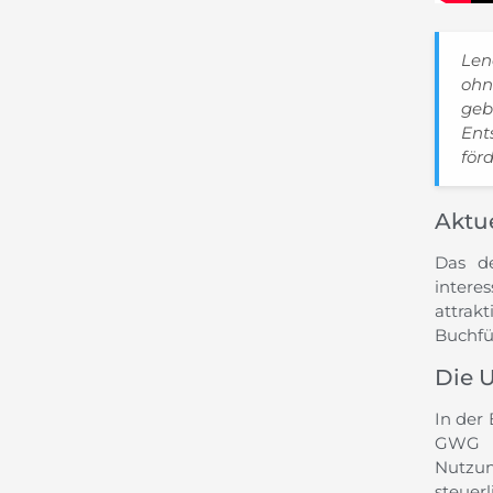
Len
ohn
geb
Ent
förd
Aktu
Das de
interes
attrak
Buchfü
Die 
In der 
GWG s
Nutzun
steuer