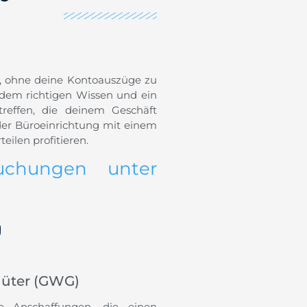
ten, ohne deine Kontoauszüge zu
t dem richtigen Wissen und ein
treffen, die deinem Geschäft
 der Büroeinrichtung mit einem
ilen profitieren.
uchungen unter
g
güter (GWG)
ne Anschaffungen, die einen