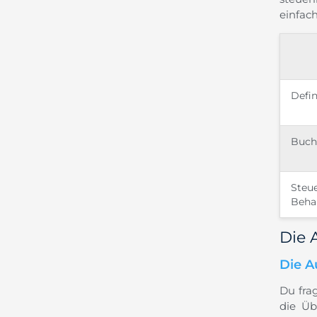
einfac
Defin
Buch
Steue
Beha
Die 
Die A
Du frag
die Üb