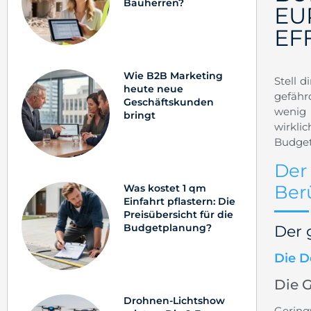
Bauherren?
EU
EF
Wie B2B Marketing
Stell d
heute neue
gefähr
Geschäftskunden
wenig 
bringt
wirkli
Budget
Der
Ber
Was kostet 1 qm
Einfahrt pflastern: Die
Preisübersicht für die
Budgetplanung?
Der 
Die D
Die 
Drohnen-Lichtshow
Gering