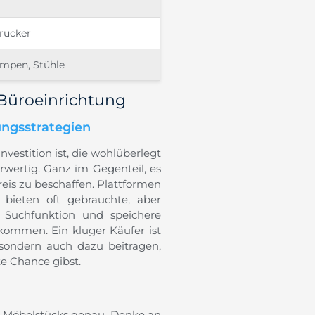
rucker
ampen, Stühle
 Büroeinrichtung
ungsstrategien
estition ist, die wohlüberlegt
erwertig. Ganz im Gegenteil, es
reis zu beschaffen. Plattformen
bieten oft gebrauchte, aber
e Suchfunktion und speichere
ekommen. Ein kluger Käufer ist
, sondern auch dazu beitragen,
e Chance gibst.
es Möbelstücks genau. Denke an