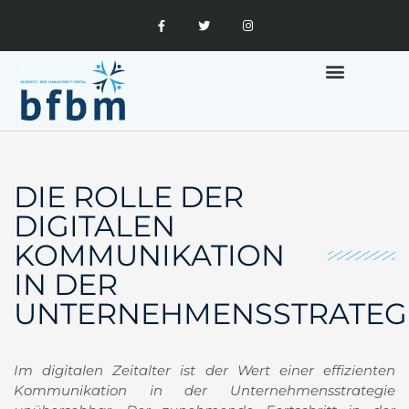
MARKETING UND FINANZEN
DIE ROLLE DER
DIGITALEN
KOMMUNIKATION
IN DER
UNTERNEHMENSSTRATEG
Im digitalen Zeitalter ist der Wert einer effizienten
Kommunikation in der Unternehmensstrategie