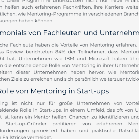
ert. Diese Programme unterstützen nicht nur neue Mitar
n helfen auch erfahrenen Fachkräften, ihre Karriere weite
tlichen, wie Mentoring-Programme in verschiedenen Branc
kungen haben können.
imonials von Fachleuten und Unterneh
iche Fachleute haben die Vorteile von Mentoring erfahren.
ss Review berichteten 84% der Teilnehmer, dass Mentorin
t hat. Unternehmen wie IBM und Microsoft haben ähnli
n die entscheidende Rolle von Mentoring in ihrer Unterneh
eitern dieser Unternehmen heben hervor, wie Mentori
chen Ziele zu erreichen und sich persönlich weiterzuentwick
Rolle von Mentoring in Start-ups
ing ist nicht nur für große Unternehmen von Vortei
eidende Rolle in Start-ups. In einem Umfeld, das oft von
t ist, kann ein Mentor helfen, Chancen zu identifizieren u
en. Start-up-Gründer profitieren von erfahrenen Me
sforderungen gemeistert haben und praktische Ratsch
 Fallstricke vermeidet.