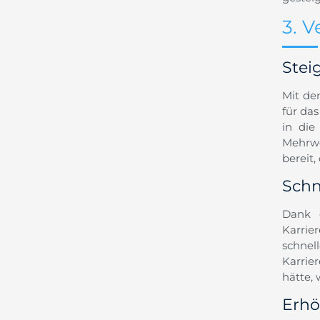
3. 
Stei
Mit de
für da
in die
Mehrwe
bereit,
Schn
Dank 
Karrie
schnel
Karrie
hätte, 
Erhö