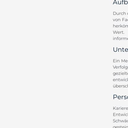
Aufb
Durch 
von Fa
herköm
Wert.
informe
Unte
Ein Me
Verfol
gezielt
entwic
übersc
Pers
Karier
Entwic
Schwäc
gestei