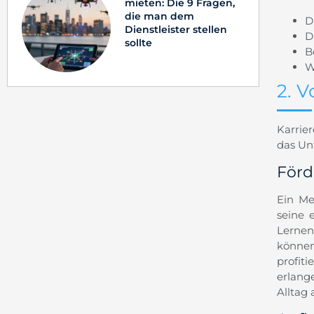
mieten: Die 9 Fragen,
die man dem
D
Dienstleister stellen
D
sollte
B
W
2. V
Karrie
das Un
Förd
Ein Me
seine 
Lernen
können
profit
erlang
Alltag 