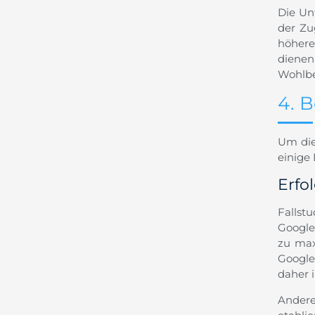
Die Un
der Zu
höhere
dienen
Wohlbe
4. B
Um die
einige 
Erfo
Fallst
Google
zu max
Google
daher 
Andere