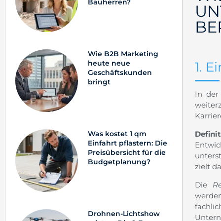
Bauherren?
UN
BE
Wie B2B Marketing
heute neue
1. E
Geschäftskunden
bringt
In der
weiter
Karrie
Defin
Was kostet 1 qm
Einfahrt pflastern: Die
Entwi
Preisübersicht für die
unters
Budgetplanung?
zielt 
Die
R
werden
fachli
Drohnen-Lichtshow
Untern