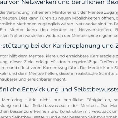
au von Netzwerken und beruflichen Be
die Verbindung mit einem Mentor erhält der Mentee Zugan
chleuten. Dies kann Türen zu neuen Möglichkeiten öffnen, 
mliche Methoden zugänglich wären. Netzwerke sind im B
 Ein Mentor kann den Mentee bei Netzwerktreffen, Br
llen Treffen vorstellen, wodurch der Mentee seine eigene be
rstützung bei der Karriereplanung und Z
ntor hilft dem Mentee, klare und erreichbare Karriereziele 
gung dieser Ziele erfolgt oft durch regelmäßige Treffe
eren und effektiveren Karriereweg führt. Der Mentor kann St
keln und dem Mentee helfen, diese in realistische Schritte 
haubarer und erreichbarer macht.
önliche Entwicklung und Selbstbewusst
e-Mentoring stärkt nicht nur berufliche Fähigkeiten, 
klung und das Selbstbewusstsein des Mentees. Der Ment
hen besser zu erkennen und konstruktiv mit Feedback um
gerten Selbstbewusstsein und einer besseren Selbstwahrne