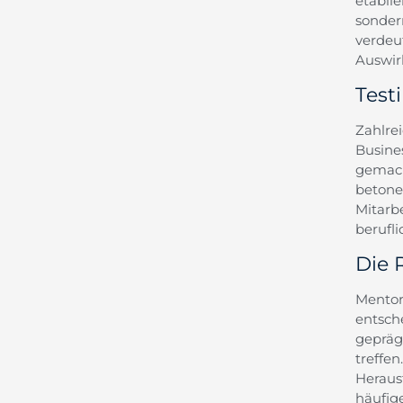
etabli
sonder
verdeu
Auswir
Test
Zahlre
Busine
gemach
betone
Mitarb
berufli
Die 
Mentor
entsch
gepräg
treff
Herau
häufige