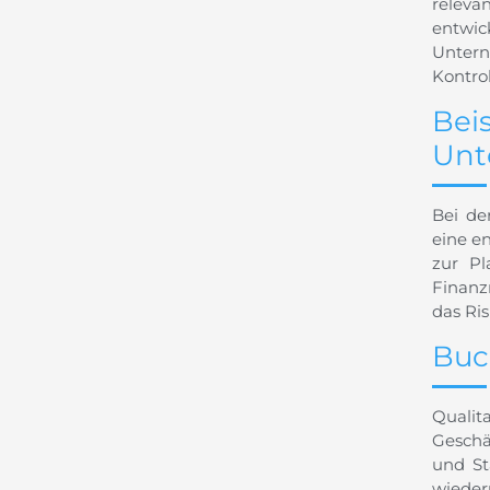
releva
entwic
Untern
Kontro
Bei
Unt
Bei d
eine en
zur P
Finanz
das Ri
Buc
Quali
Geschä
und St
wieder