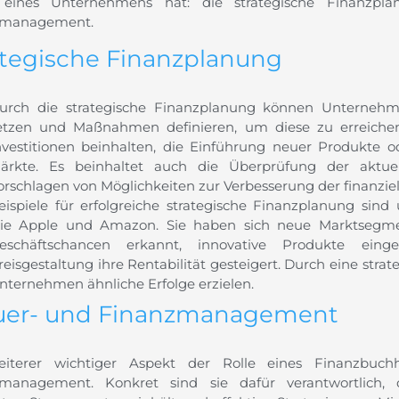
g eines Unternehmens hat: die strategische Finanzp
zmanagement.
ategische Finanzplanung
urch die strategische Finanzplanung können Unternehmen
etzen und Maßnahmen definieren, um diese zu erreiche
nvestitionen beinhalten, die Einführung neuer Produkte 
ärkte. Es beinhaltet auch die Überprüfung der aktue
orschlagen von Möglichkeiten zur Verbesserung der finanziel
eispiele für erfolgreiche strategische Finanzplanung si
ie Apple und Amazon. Sie haben sich neue Marktsegmen
eschäftschancen erkannt, innovative Produkte eing
reisgestaltung ihre Rentabilität gesteigert. Durch eine str
nternehmen ähnliche Erfolge erzielen.
uer- und Finanzmanagement
iterer wichtiger Aspekt der Rolle eines Finanzbuch
zmanagement. Konkret sind sie dafür verantwortlich,