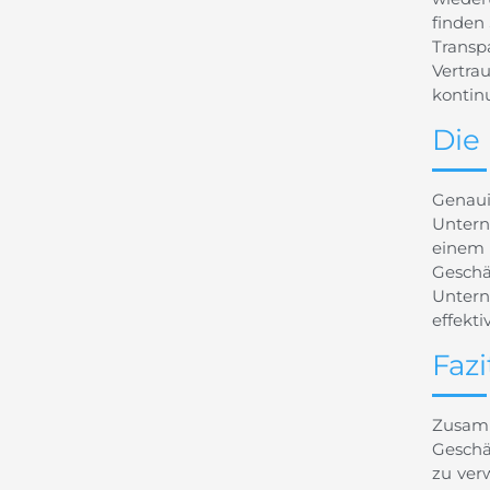
finden
Transp
Vertra
kontinu
Die
Genaui
Untern
einem 
Geschä
Untern
effekti
Faz
Zusamm
Geschä
zu ver