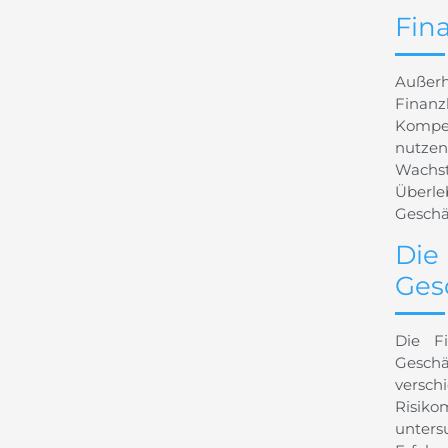
Fin
Außerh
Finanz
Kompet
nutzen
Wachst
Überle
Geschä
Di
Ges
Die F
Geschä
versc
Risiko
unters