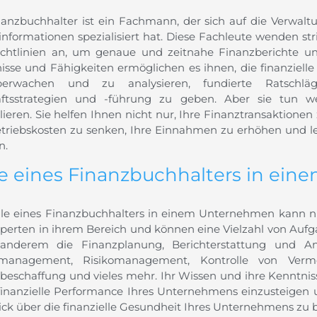
nanzbuchhalter ist ein Fachmann, der sich auf die Verwalt
informationen spezialisiert hat. Diese Fachleute wenden st
ichtlinien an, um genaue und zeitnahe Finanzberichte un
isse und Fähigkeiten ermöglichen es ihnen, die finanziell
erwachen und zu analysieren, fundierte Ratschl
ftsstrategien und -führung zu geben. Aber sie tun 
llieren. Sie helfen Ihnen nicht nur, Ihre Finanztransaktion
etriebskosten zu senken, Ihre Einnahmen zu erhöhen und let
n.
le eines Finanzbuchhalters in ei
lle eines Finanzbuchhalters in einem Unternehmen kann n
xperten in ihrem Bereich und können eine Vielzahl von Auf
anderem die Finanzplanung, Berichterstattung und Anal
rmanagement, Risikomanagement, Kontrolle von Verm
lbeschaffung und vieles mehr. Ihr Wissen und ihre Kenntniss
 finanzielle Performance Ihres Unternehmens einzusteige
ick über die finanzielle Gesundheit Ihres Unternehmens zu b