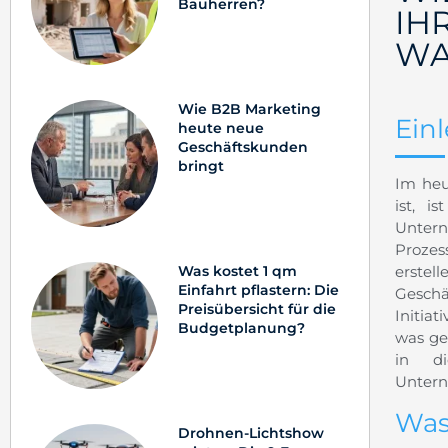
Bauherren?
IH
WA
Wie B2B Marketing
Ein
heute neue
Geschäftskunden
bringt
Im heu
ist, i
Untern
Prozes
erstel
Was kostet 1 qm
Einfahrt pflastern: Die
Geschä
Preisübersicht für die
Initia
Budgetplanung?
was ge
in di
Untern
Was
Drohnen-Lichtshow