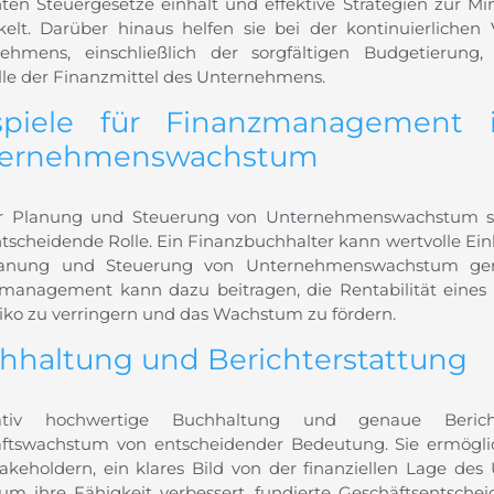
nten Steuergesetze einhält und effektive Strategien zur M
kelt. Darüber hinaus helfen sie bei der kontinuierliche
ehmens, einschließlich der sorgfältigen Budgetierung,
lle der Finanzmittel des Unternehmens.
spiele für Finanzmanagement
ernehmenswachstum
er Planung und Steuerung von Unternehmenswachstum s
tscheidende Rolle. Ein Finanzbuchhalter kann wertvolle Einb
lanung und Steuerung von Unternehmenswachstum gen
management kann dazu beitragen, die Rentabilität eines
siko zu verringern und das Wachstum zu fördern.
hhaltung und Berichterstattung
tativ hochwertige Buchhaltung und genaue Berich
ftswachstum von entscheidender Bedeutung. Sie ermögli
akeholdern, ein klares Bild von der finanziellen Lage d
um ihre Fähigkeit verbessert, fundierte Geschäftsentschei