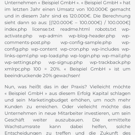
Unternehmen « Beispiel GmbH ». « Beispiel GmbH » hat
im letzten Jahr einen Umsatz von 100.000€ gemacht
und in diesem Jahr sind es 120.000€. Die Berechnung
sieht dann so aus: [(120.000€ – 100.000€) / 100.000€]
index.php license.txt readme.html robots.txt wp-
activate.php wp-admin wp-blog-header.php wp-
comments-post.php wp-config-sample.php wp-
config.php wp-content wp-cron.php wp-includes wp-
links-opml.php wp-load.php wp-login.php wp-mail.php
wp-settings.php wp-signup.php wp-trackback.php
xmlrpc.php 100 = 20%. « Beispiel GmbH » ist um
beeindruckende 20% gewachsen!
Nun, was heißt das in der Praxis? Vielleicht möchte
« Beispiel GmbH » aus diesem Erfolg Kapital schlagen
und sein Marketingbudget erhöhen, um noch mehr
Kunden zu erreichen. Oder vielleicht möchte das
Unternehmen in neue Mitarbeiter investieren, um sein
Geschäft weiter auszubauen. Die ermittelte
Wachstumsrate kann dabei helfen, solche
Entscheidungen zu treffen und die Zukunft des