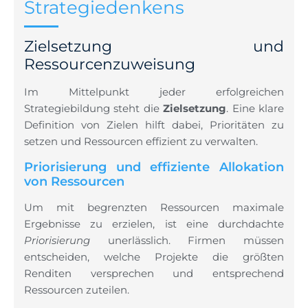
Strategiedenkens
Zielsetzung und
Ressourcenzuweisung
Im Mittelpunkt jeder erfolgreichen
Strategiebildung steht die
Zielsetzung
. Eine klare
Definition von Zielen hilft dabei, Prioritäten zu
setzen und Ressourcen effizient zu verwalten.
Priorisierung und effiziente Allokation
von Ressourcen
Um mit begrenzten Ressourcen maximale
Ergebnisse zu erzielen, ist eine durchdachte
Priorisierung
unerlässlich. Firmen müssen
entscheiden, welche Projekte die größten
Renditen versprechen und entsprechend
Ressourcen zuteilen.