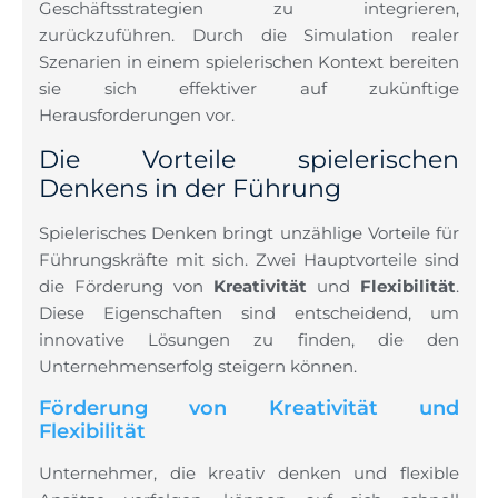
Geschäftsstrategien zu integrieren,
zurückzuführen. Durch die Simulation realer
Szenarien in einem spielerischen Kontext bereiten
sie sich effektiver auf zukünftige
Herausforderungen vor.
Die Vorteile spielerischen
Denkens in der Führung
Spielerisches Denken bringt unzählige Vorteile für
Führungskräfte mit sich. Zwei Hauptvorteile sind
die Förderung von
Kreativität
und
Flexibilität
.
Diese Eigenschaften sind entscheidend, um
innovative Lösungen zu finden, die den
Unternehmenserfolg steigern können.
Förderung von Kreativität und
Flexibilität
Unternehmer, die kreativ denken und flexible