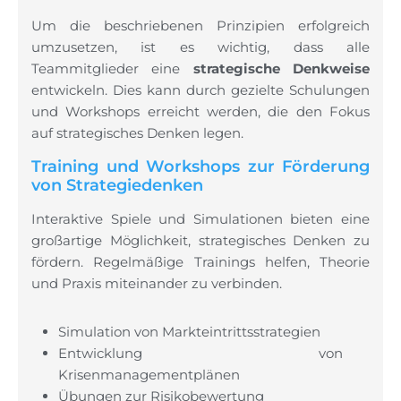
Um die beschriebenen Prinzipien erfolgreich
umzusetzen, ist es wichtig, dass alle
Teammitglieder eine
strategische Denkweise
entwickeln. Dies kann durch gezielte Schulungen
und Workshops erreicht werden, die den Fokus
auf strategisches Denken legen.
Training und Workshops zur Förderung
von Strategiedenken
Interaktive Spiele und Simulationen bieten eine
großartige Möglichkeit, strategisches Denken zu
fördern. Regelmäßige Trainings helfen, Theorie
und Praxis miteinander zu verbinden.
Simulation von Markteintrittsstrategien
Entwicklung von
Krisenmanagementplänen
Übungen zur Risikobewertung