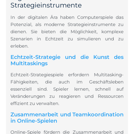
Strategieinstrumente
In der digitalen Ära haben Computerspiele das
Potenzial, als moderne Strategieinstrumente zu
dienen. Sie bieten die Möglichkeit, komplexe
Szenarien in Echtzeit zu simulieren und zu
erleben.
Echtzeit-Strategie und die Kunst des
Multitaskings
Echtzeit-Strategiespiele erfordern Multitasking-
Fähigkeiten, die auch im Geschäftsleben
essenziell sind. Spieler lernen, schnell auf
Veränderungen zu reagieren und Ressourcen
effizient zu verwalten.
Zusammenarbeit und Teamkoordination
in Online-Spielen
Online-Spiele fördern die Zusammenarbeit und