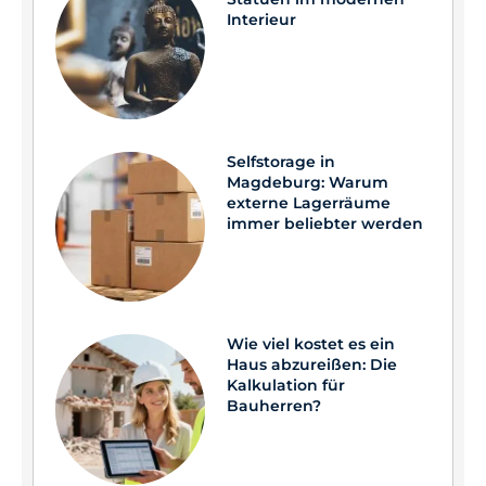
Interieur
Selfstorage in
Magdeburg: Warum
externe Lagerräume
immer beliebter werden
Wie viel kostet es ein
Haus abzureißen: Die
Kalkulation für
Bauherren?