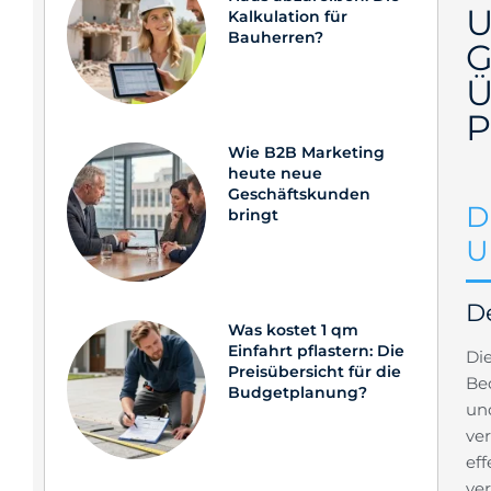
U
Kalkulation für
Bauherren?
G
Ü
P
Wie B2B Marketing
heute neue
Geschäftskunden
D
bringt
U
De
Was kostet 1 qm
Einfahrt pflastern: Die
Di
Preisübersicht für die
Be
Budgetplanung?
un
ve
ef
ver