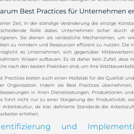
arum Best Practices für Unternehmen e
einer Zeit, in der ständige Veränderung die einzige Konstan
tscheidende Rolle dabei, Unternehmen sicher durch 
vigieren. Sie dienen als verlässliche Mechanismen, um w
siken zu mindern und Ressourcen effizient zu nutzen. Die 
möglicht es Unternehmen, sich gegenüber Mitbewerbern z
währtem Wissen aufbauen. Es ist daher kein Zufall, das
che nach den besten Praktiken sind, um ihre Wettbewerbsfäh
st Practices bieten auch einen Maßstab für die Qualität und
ner Organisation. Indem sie Best Practices übernehme
rbesserungen in ihren Dienstleistungen, Produktionen und 
es führt nicht nur zu einer Steigerung der Produktivität, 
r Arbeitskultur, da klar definierte Standards die Arbeitszu
arbeiter erhöhen.
dentifizierung und Implemen