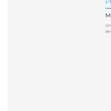
P
Me
Um
div