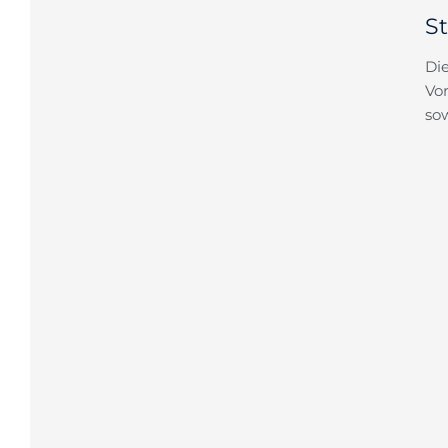
S
Di
Vor
so