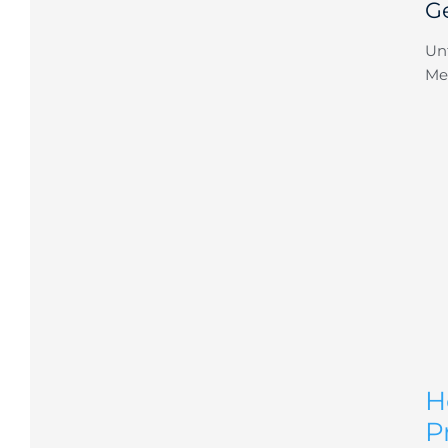
G
Un
Me
H
P