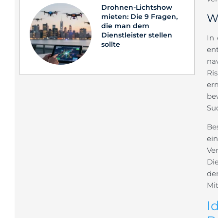
Drohnen-Lichtshow
W
mieten: Die 9 Fragen,
die man dem
Dienstleister stellen
In 
sollte
en
na
Ri
er
be
Su
Be
ei
Ve
Di
de
Mit
I