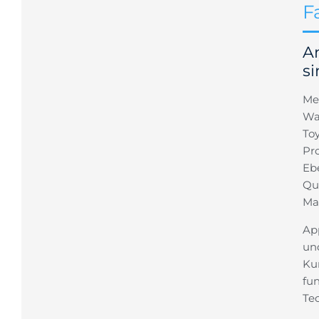
F
A
s
Me
Wa
To
Pr
Eb
Qu
Ma
App
un
Ku
fu
Te