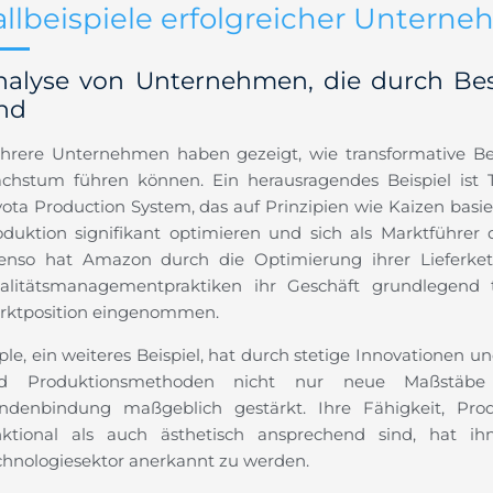
allbeispiele erfolgreicher Untern
nalyse von Unternehmen, die durch Bes
ind
hrere Unternehmen haben gezeigt, wie transformative Be
chstum führen können. Ein herausragendes Beispiel ist 
yota Production System, das auf Prinzipien wie Kaizen basi
oduktion signifikant optimieren und sich als Marktführer d
enso hat Amazon durch die Optimierung ihrer Lieferke
alitätsmanagementpraktiken ihr Geschäft grundlegend 
rktposition eingenommen.
le, ein weiteres Beispiel, hat durch stetige Innovationen u
d Produktionsmethoden nicht nur neue Maßstäbe 
ndenbindung maßgeblich gestärkt. Ihre Fähigkeit, Pro
nktional als auch ästhetisch ansprechend sind, hat ihn
chnologiesektor anerkannt zu werden.