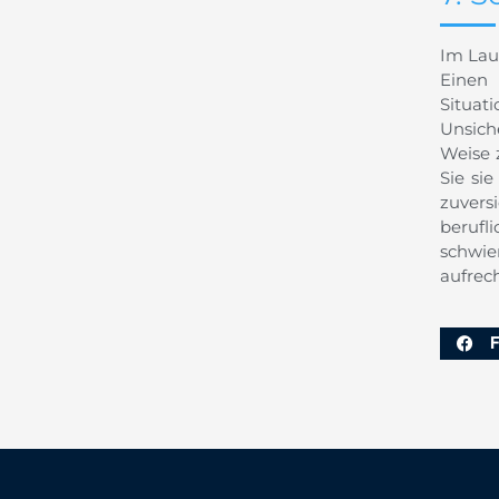
Im Lau
Einen 
Situati
Unsich
Weise z
Sie si
zuvers
berufl
schwi
aufrec