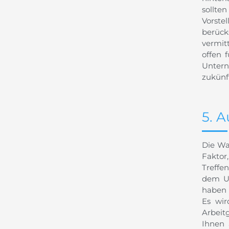
sollte
Vorste
berüc
vermit
offen 
Untern
zukünf
5. 
Die Wa
Faktor
Treffe
dem Un
haben 
Es wir
Arbeitg
Ihnen 