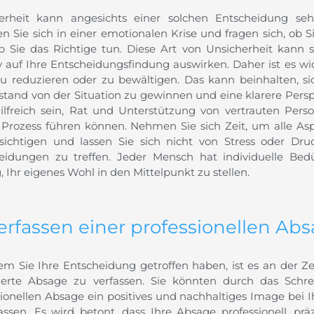
erheit kann angesichts einer solchen Entscheidung sehr
en Sie sich in einer emotionalen Krise und fragen sich, ob 
b Sie das Richtige tun. Diese Art von Unsicherheit kann 
v auf Ihre Entscheidungsfindung auswirken. Daher ist es w
zu reduzieren oder zu bewältigen. Das kann beinhalten, si
tand von der Situation zu gewinnen und eine klarere Per
ilfreich sein, Rat und Unterstützung von vertrauten Pers
 Prozess führen können. Nehmen Sie sich Zeit, um alle Asp
sichtigen und lassen Sie sich nicht von Stress oder Dru
eidungen zu treffen. Jeder Mensch hat individuelle Bedü
, Ihr eigenes Wohl in den Mittelpunkt zu stellen.
Verfassen einer professionellen Ab
m Sie Ihre Entscheidung getroffen haben, ist es an der Zeit
ierte Absage zu verfassen. Sie könnten durch das Schre
sionellen Absage ein positives und nachhaltiges Image bei 
assen. Es wird betont, dass Ihre Absage professionell, präz