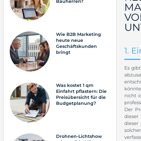
Bauherren?
MA
VO
UN
Wie B2B Marketing
heute neue
Geschäftskunden
1. E
bringt
Es gib
abzus
entsch
Was kostet 1 qm
könnte
Einfahrt pflastern: Die
nicht 
Preisübersicht für die
profes
Budgetplanung?
Der Pr
dieser
dieser
solche
Drohnen-Lichtshow
verfass