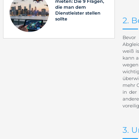
mieten: Die 9 Fragen,
die man dem
Dienstleister stellen
2. 
sollte
Bevor 
Abglei
weiß i
kann a
wegen 
wichti
überwi
mehr Op
in der
andere
voreili
3. 