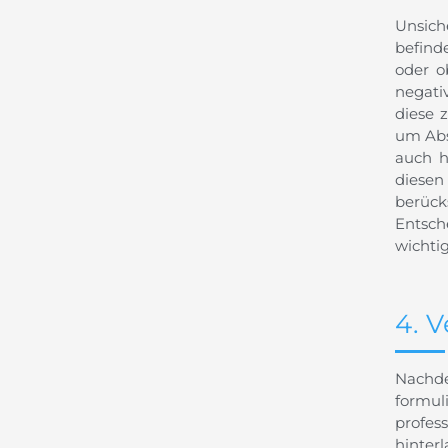
Unsich
befind
oder o
negati
diese 
um Abs
auch h
diesen
berück
Entsch
wichtig
4. 
Nachde
formul
profes
hinterl