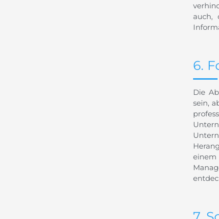
verhin
auch, 
Informa
6. 
Die Ab
sein, a
profes
Untern
Untern
Herang
einem 
Manage
entdec
7. 