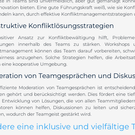
kte in Teams sind unvermeidlich, aber gut gemanagt kön
novation bieten. Eine gute Führungskraft weiß, wie sie Konf
eln kann, durch effektive Konfliktmanagementstrategien
truktive Konfliktlösungsstrategien
sitiver Ansatz zur Konfliktbewältigung hilft, Problem
hungen innerhalb des Teams zu stärken. Workshops 
ktmanagement können das Team darauf vorbereiten, schwie
irness anzugehen. Solche Strategien helfen, die Arbeits
n eine kooperative Umgebung.
ration von Teamgesprächen und Disku
ffiziente Moderation von Teamgesprächen ist entscheidend,
n gehört und berücksichtigt werden. Dies fördert eine tie
r Entwicklung von Lösungen, die von allen Teammitgliedern
toren können helfen, Diskussionen zu leiten und sicherzu
en, wodurch der Teamgeist gestärkt wird.
ere eine inklusive und vielfältige