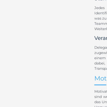
Jedes
Identi
was zu 
Teammi
Weiter
Vera
Delega
zugewi
einem 
dabei
Transp
Mot
Motiva
sind w
das Un