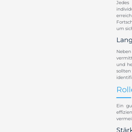
Jedes 
indivi
erreic
Fortsc
um sic
Lang
Neben 
vermit
und he
sollte
identif
Rol
Ein gu
effizi
vermeid
Stär