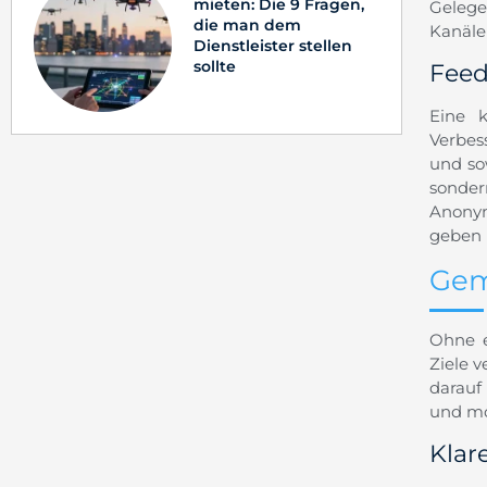
mieten: Die 9 Fragen,
Gelege
die man dem
Kanäle
Dienstleister stellen
sollte
Feed
Eine k
Verbes
und sow
sonder
Anonym
geben 
Gem
Ohne e
Ziele 
darauf
und mo
Klar