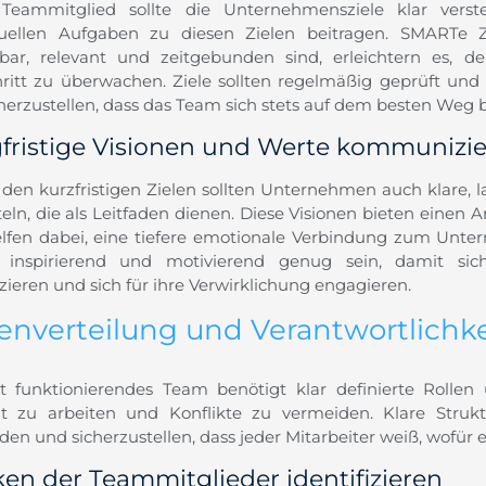
Teammitglied sollte die Unternehmensziele klar vers
duellen Aufgaben zu diesen Zielen beitragen. SMARTe Zie
hbar, relevant und zeitgebunden sind, erleichtern es,
hritt zu überwachen. Ziele sollten regelmäßig geprüft und
herzustellen, dass das Team sich stets auf dem besten Weg b
fristige Visionen und Werte kommunizi
den kurzfristigen Zielen sollten Unternehmen auch klare, l
teln, die als Leitfaden dienen. Diese Visionen bieten einen
lfen dabei, eine tiefere emotionale Verbindung zum Unte
n inspirierend und motivierend genug sein, damit sic
izieren und sich für ihre Verwirklichung engagieren.
lenverteilung und Verantwortlichke
t funktionierendes Team benötigt klar definierte Rollen
ent zu arbeiten und Konflikte zu vermeiden. Klare Struk
en und sicherzustellen, dass jeder Mitarbeiter weiß, wofür er
ken der Teammitglieder identifizieren