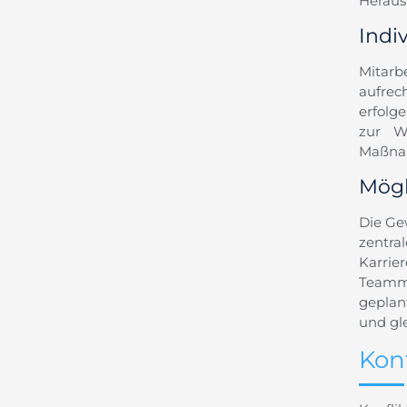
Heraus
Indi
Mitarb
aufrec
erfolg
zur We
Maßnah
Mögl
Die Ge
zentr
Karri
Teammi
geplan
und gl
Kon