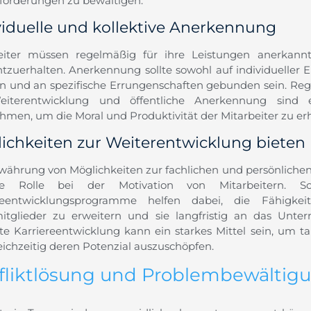
forderungen zu bewältigen.
viduelle und kollektive Anerkennung
eiter müssen regelmäßig für ihre Leistungen anerkann
htzuerhalten. Anerkennung sollte sowohl auf individueller
en und an spezifische Errungenschaften gebunden sein. Re
iterentwicklung und öffentliche Anerkennung sind e
men, um die Moral und Produktivität der Mitarbeiter zu er
ichkeiten zur Weiterentwicklung bieten
währung von Möglichkeiten zur fachlichen und persönlichen
ale Rolle bei der Motivation von Mitarbeitern. 
ereentwicklungsprogramme helfen dabei, die Fähigk
tglieder zu erweitern und sie langfristig an das Unte
te Karriereentwicklung kann ein starkes Mittel sein, um tal
eichzeitig deren Potenzial auszuschöpfen.
fliktlösung und Problembewältig