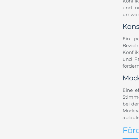
Konfli
und In
umwand
Kons
Ein po
Bezie
Konfli
und Fa
förder
Mode
Eine e
Stimme
bei de
Modera
ablauf
Förd