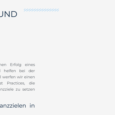
 UND
hen Erfolg eines
d helfen bei der
l werfen wir einen
t Practices, die
zziele zu setzen
nzzielen in