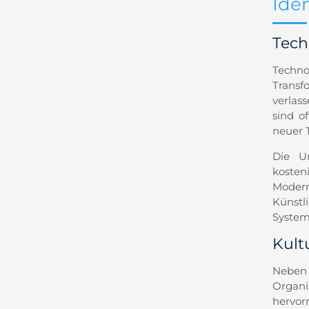
Ide
Tech
Techno
Transf
verlas
sind o
neuer T
Die Um
kosten
Moder
Künstl
System
Kult
Neben 
Organi
hervor