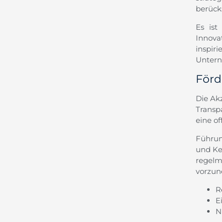
berücks
Es ist
Innova
inspi
Untern
Förd
Die Akz
Transp
eine of
Führun
und Ke
regel
vorzu
R
E
N