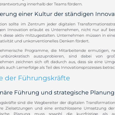
erantwortung innerhalb der Teams fördern.
erung einer Kultur der ständigen Innova
tion sollte im Zentrum jeder digitalen Transformationsstr
gen Innovation erlaubt es Unternehmen, nicht nur auf be
n diese aktiv mitzugestalten. Unternehmen müssen in eine 
ativität und unkonventionelles Denken fördert.
ehmerische Programme, die Mitarbeitende ermutigen, n
 unbürokratisch auszuprobieren, sind dabei von groß
ehmen zeichnen sich oft dadurch aus, dass sie eine Umge
als auch Lernerfolge als Teil des Innovationsprozesses betra
le der Führungskräfte
onäre Führung und strategische Planung
gskräfte sind die Wegbereiter der digitalen Transformation
are Zielsetzungen und eine entschlossene Umsetzung der 
gische Planung muss sowohl die kurzfristige als au