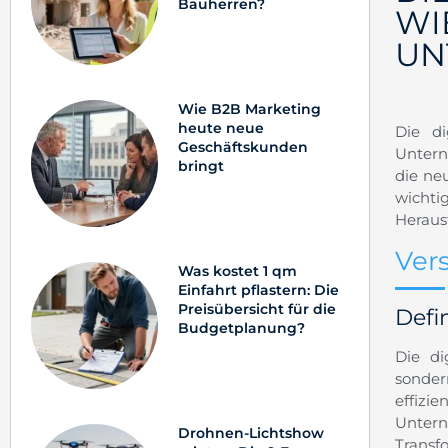
Bauherren?
WI
UN
Wie B2B Marketing
heute neue
Die di
Geschäftskunden
Untern
bringt
die ne
wichti
Heraus
Ver
Was kostet 1 qm
Einfahrt pflastern: Die
Preisübersicht für die
Defi
Budgetplanung?
Die di
sonde
effizie
Untern
Drohnen-Lichtshow
Transf