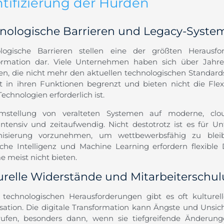
ntifizierung der Hürden
nologische Barrieren und Legacy-Syste
logische Barrieren stellen eine der größten Herausfo
ormation dar. Viele Unternehmen haben sich über Jahr
sen, die nicht mehr den aktuellen technologischen Standar
ft in ihren Funktionen begrenzt und bieten nicht die Flexib
echnologien erforderlich ist.
stellung von veralteten Systemen auf moderne, clou
intensiv und zeitaufwendig. Nicht desto­trotz ist es für U
nisierung vorzunehmen, um wettbewerbsfähig zu blei
iche Intelligenz und Machine Learning erfordern flexible 
e meist nicht bieten.
urelle Widerstände und Mitarbeiterschu
technologischen Herausforderungen gibt es oft kulturel
sation. Die digitale Transformation kann Ängste und Unsic
rufen, besonders dann, wenn sie tiefgreifende Änderung