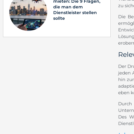
mieten: Die 9 Fragen,
zu sich
die man dem
Dienstleister stellen
Die Be
sollte
ermögl
Entwic
Lösung
erober
Rele
Der Dr
jeden 
hin zu
adapti
eben ke
Durch 
Untern
Des We
Dienst