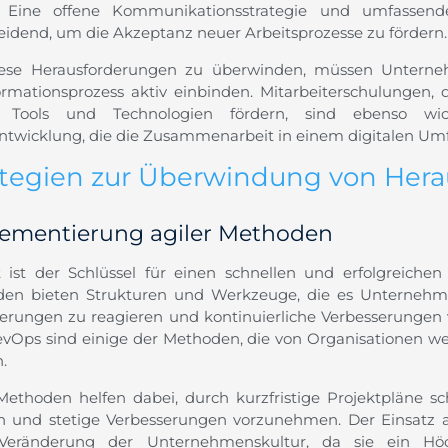
. Eine offene Kommunikationsstrategie und umfassen
eidend, um die Akzeptanz neuer Arbeitsprozesse zu fördern.
se Herausforderungen zu überwinden, müssen Unterneh
ormationsprozess aktiv einbinden. Mitarbeiterschulungen
 Tools und Technologien fördern, sind ebenso w
twicklung, die die Zusammenarbeit in einem digitalen Umfe
ategien zur Überwindung von Her
ementierung agiler Methoden
ät ist der Schlüssel für einen schnellen und erfolgreichen
en bieten Strukturen und Werkzeuge, die es Unternehme
erungen zu reagieren und kontinuierliche Verbesserunge
vOps sind einige der Methoden, die von Organisationen we
.
Methoden helfen dabei, durch kurzfristige Projektpläne sc
en und stetige Verbesserungen vorzunehmen. Der Einsatz a
Veränderung der Unternehmens­kultur, da sie ein Hö