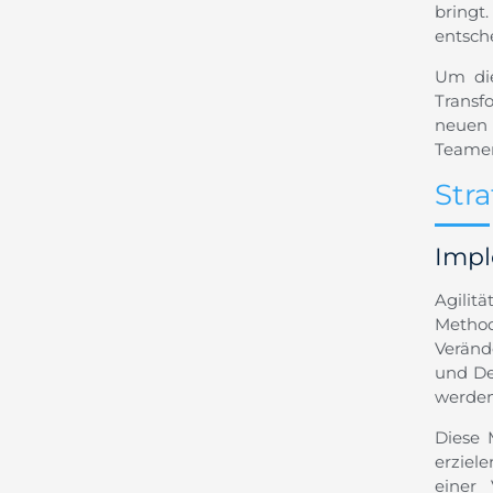
bringt
entsch
Um die
Transf
neuen
Teamen
Str
Impl
Agilit
Method
Veränd
und De
werden
Diese 
erziel
einer 