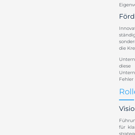
Eigenv
Förd
Innova
ständi
sonder
die Kre
Untern
diese
Untern
Fehler 
Rol
Visi
Führun
für kl
strate