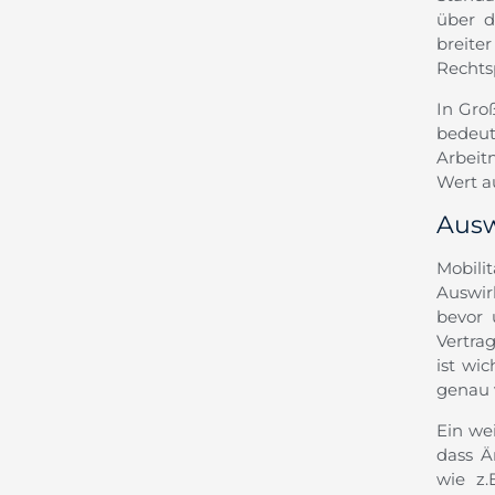
über d
breite
Rechts
In Gro
bedeut
Arbeit
Wert a
Ausw
Mobil
Auswir
bevor 
Vertra
ist wi
genau 
Ein wei
dass Ä
wie z.