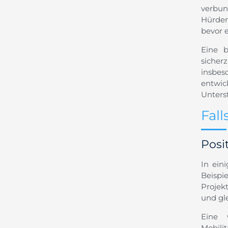
verbun
Hürden 
bevor 
Eine b
sicher
insbes
entwic
Unters
Fall
Posi
In ein
Beispi
Projek
und gl
Eine w
Mobili