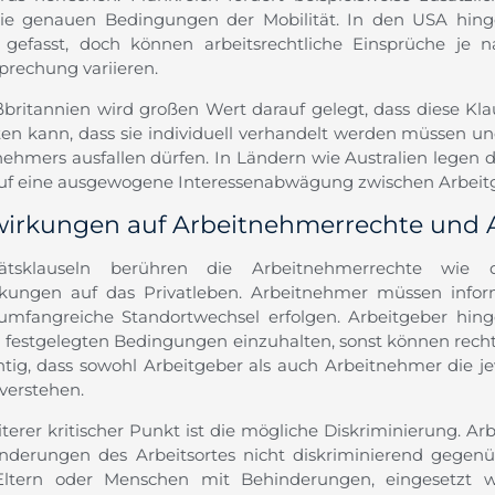
ie genauen Bedingungen der Mobilität. In den USA hinge
r gefasst, doch können arbeitsrechtliche Einsprüche je
prechung variieren.
ßbritannien wird großen Wert darauf gelegt, dass diese Klau
en kann, dass sie individuell verhandelt werden müssen und
nehmers ausfallen dürfen. In Ländern wie Australien legen 
uf eine ausgewogene Interessenabwägung zwischen Arbeit
irkungen auf Arbeitnehmerrechte und A
itätsklauseln berühren die Arbeitnehmerrechte wie
kungen auf das Privatleben. Arbeitnehmer müssen inform
umfangreiche Standortwechsel erfolgen. Arbeitgeber hinge
g festgelegten Bedingungen einzuhalten, sonst können rech
chtig, dass sowohl Arbeitgeber als auch Arbeitnehmer die j
verstehen.
terer kritischer Punkt ist die mögliche Diskriminierung. Ar
nderungen des Arbeitsortes nicht diskriminierend gegenü
Eltern oder Menschen mit Behinderungen, eingesetzt w