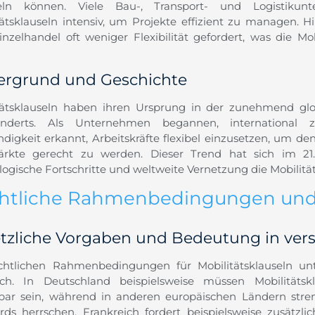
eln können. Viele Bau-, Transport- und Logistikun
tätsklauseln intensiv, um Projekte effizient zu managen. 
nzelhandel oft weniger Flexibilität gefordert, was die Mo
ergrund und Geschichte
tätsklauseln haben ihren Ursprung in der zunehmend glob
underts. Als Unternehmen begannen, international 
digkeit erkannt, Arbeitskräfte flexibel einzusetzen, um 
rkte gerecht zu werden. Dieser Trend hat sich im 21. 
logische Fortschritte und weltweite Vernetzung die Mobilitä
htliche Rahmenbedingungen un
tzliche Vorgaben und Bedeutung in ver
chtlichen Rahmenbedingungen für Mobilitätsklauseln unte
ich. In Deutschland beispielsweise müssen Mobilitäts
ar sein, während in anderen europäischen Ländern streng
rds herrschen. Frankreich fordert beispielsweise zusätzlic