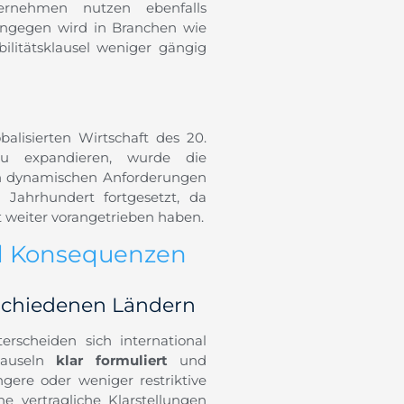
ternehmen nutzen ebenfalls
Hingegen wird in Branchen wie
bilitätsklausel weniger gängig
alisierten Wirtschaft des 20.
zu expandieren, wurde die
den dynamischen Anforderungen
Jahrhundert fortgesetzt, da
t weiter vorangetrieben haben.
d Konsequenzen
schiedenen Ländern
rscheiden sich international
klauseln
klar formuliert
und
ere oder weniger restriktive
he vertragliche Klarstellungen