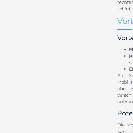
rechtl
schädi
Vor
Vort
F
K
s
E
Für Ar
Mobili
abente
versch
aufbau
Pote
Die Mo
kann e