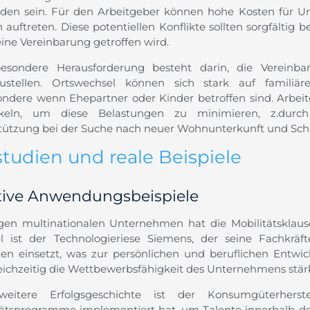
den sein. Für den Arbeitgeber können hohe Kosten für Um
auftreten. Diese potentiellen Konflikte sollten sorgfältig 
eine Vereinbarung getroffen wird.
esondere Herausforderung besteht darin, die Vereinba
zustellen. Ortswechsel können sich stark auf familiär
ondere wenn Ehepartner oder Kinder betroffen sind. Arbeit
keln, um diese Belastungen zu minimieren, z.durch 
tützung bei der Suche nach neuer Wohnunterkunft und Sch
studien und reale Beispiele
tive Anwendungsbeispiele
igen multinationalen Unternehmen hat die Mobilitätsklause
el ist der Technologieriese Siemens, der seine Fachkräfte
ten einsetzt, was zur persönlichen und beruflichen Entwic
eichzeitig die Wettbewerbsfähigkeit des Unternehmens stärk
eitere Erfolgsgeschichte ist der Konsumgüterherste
tätsprogramme implementiert hat, um Talente innerhalb de