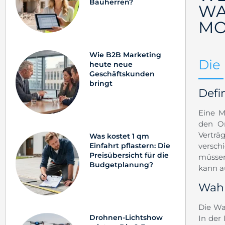
Bauherren?
WA
MO
Wie B2B Marketing
Die
heute neue
Geschäftskunden
bringt
Defi
Eine M
den Or
Verträ
Was kostet 1 qm
versch
Einfahrt pflastern: Die
Preisübersicht für die
müssen
Budgetplanung?
kann a
Wahr
Die Wa
Drohnen-Lichtshow
In der