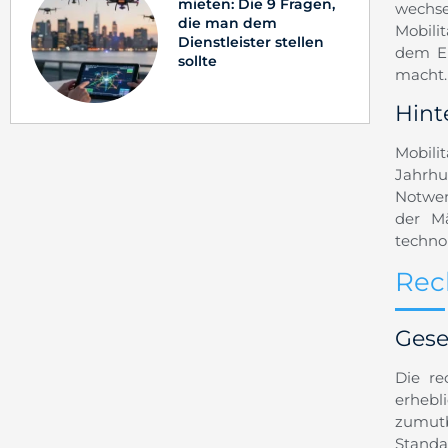
mieten: Die 9 Fragen,
wechs
die man dem
Mobili
Dienstleister stellen
dem Ei
sollte
macht.
Hint
Mobili
Jahrh
Notwen
der Mä
techno
Rec
Gese
Die re
erhebl
zumutb
Standa