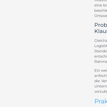
eine b
besch
Ortswe
Prob
Klau
Gleich
Logist
Stando
entsc
Rahmen
Ein wei
anfoch
die Ve
Unter
vorzub
Pra