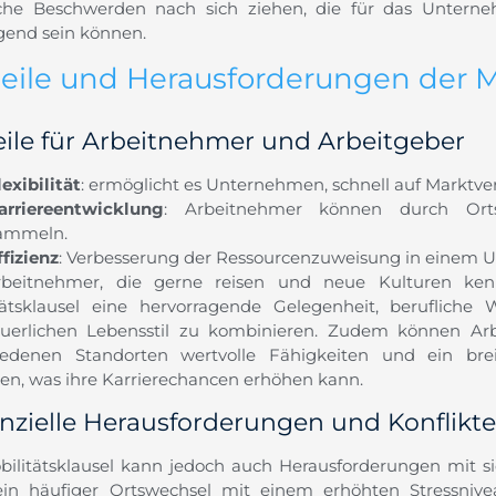
iche Beschwerden nach sich ziehen, die für das Untern
gend sein können.
teile und Herausforderungen der Mo
eile für Arbeitnehmer und Arbeitgeber
lexibilität
: ermöglicht es Unternehmen, schnell auf Marktv
arriereentwicklung
: Arbeitnehmer können durch Ort
ammeln.
ffizienz
: Verbesserung der Ressourcenzuweisung in einem 
beitnehmer, die gerne reisen und neue Kulturen kenn
tätsklausel eine hervorragende Gelegenheit, berufliche
uerlichen Lebensstil zu kombinieren. Zudem können Ar
iedenen Standorten wertvolle Fähigkeiten und ein br
en, was ihre Karrierechancen erhöhen kann.
nzielle Herausforderungen und Konflikte
bilitätsklausel kann jedoch auch Herausforderungen mit s
in häufiger Ortswechsel mit einem erhöhten Stressnive