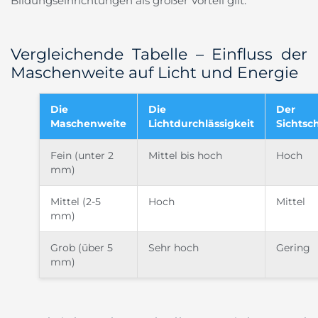
Bildungseinrichtungen als großer Vorteil gilt.
Vergleichende Tabelle – Einfluss der
Maschenweite auf Licht und Energie
Die
Die
Der
Maschenweite
Lichtdurchlässigkeit
Sichtsc
Fein (unter 2
Mittel bis hoch
Hoch
mm)
Mittel (2-5
Hoch
Mittel
mm)
Grob (über 5
Sehr hoch
Gering
mm)